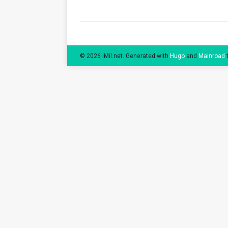
© 2026 iMil.net.
Generated with
Hugo
and
Mainroad