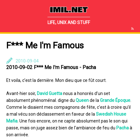
IMIL.NET
LIFE, UNIX AND STUFF
F*** Me I'm Famous
2010-09-04
2010-09-02 F*** Me I'm Famous - Pacha
Et voila, c’est la dernière. Mon dieu que ce fût court.
Avant-hier soir,
David Guetta
nous a honorés d’un set
absolument phénoménal. digne du
Queen
de la
Grande Époque
.
Comme le disaient mes compagnons de fête, c’est à croire qu’il
a mal vécu son déclassement en faveur de la
Swedish House
Mafia
. Une fois encore, on ne capte absolument pas le son qui
passe, mais on juge assez bien de l’ambiance de feu du
Pacha
à
son arrivée.