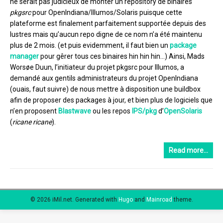
ne serait pas judicieux de monter un repository de binaires
pkgsrc
pour OpenIndiana/Illumos/Solaris puisque cette
plateforme est finalement parfaitement supportée depuis des
lustres mais qu’aucun repo digne de ce nom n’a été maintenu
plus de 2 mois. (et puis evidemment, il faut bien un
package
manager
pour gêrer tous ces binaires hin hin hin…) Ainsi, Mads
Worsøe Duun, l’initiateur du projet pkgsrc pour Illumos, a
demandé aux gentils administrateurs du projet OpenIndiana
(ouais, faut suivre) de nous mettre à disposition une buildbox
afin de proposer des packages à jour, et bien plus de logiciels que
n’en proposent
Blastwave
ou les repos
IPS/pkg
d’
OpenSolaris
(
ricane
ricane
).
Read more…
© 2026 iMil.net.
Generated with
Hugo
and
Mainroad
theme.