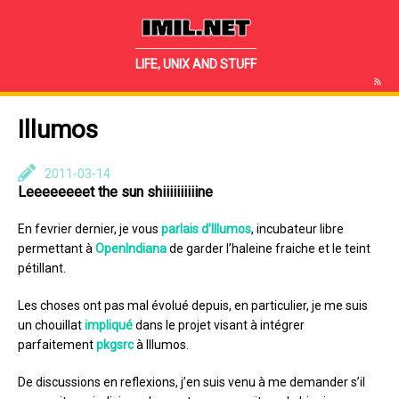
IMIL.NET
LIFE, UNIX AND STUFF
Illumos
2011-03-14
Leeeeeeeet the sun shiiiiiiiiiine
En fevrier dernier, je vous
parlais d’Illumos
, incubateur libre
permettant à
OpenIndiana
de garder l’haleine fraiche et le teint
pétillant.
Les choses ont pas mal évolué depuis, en particulier, je me suis
un chouillat
impliqué
dans le projet visant à intégrer
parfaitement
pkgsrc
à Illumos.
De discussions en reflexions, j’en suis venu à me demander s’il