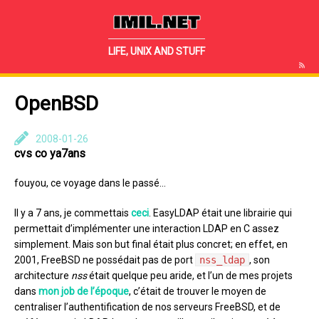
IMIL.NET
LIFE, UNIX AND STUFF
OpenBSD
2008-01-26
cvs co ya7ans
fouyou, ce voyage dans le passé…
Il y a 7 ans, je commettais
ceci
. EasyLDAP était une librairie qui
permettait d’implémenter une interaction LDAP en C assez
simplement. Mais son but final était plus concret; en effet, en
2001, FreeBSD ne possédait pas de port
nss_ldap
, son
architecture
nss
était quelque peu aride, et l’un de mes projets
dans
mon job de l’époque
, c’était de trouver le moyen de
centraliser l’authentification de nos serveurs FreeBSD, et de