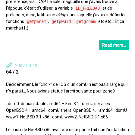
préférence, via LDAP. La sale magouille que j’avais trouvé à
l’époque, c’était d’utiliser la variable
LD_PRELOAD
et de
préloader, donc, la librairie
eldap
dans laquelle j’avais redéfini les
fonctions
getpwnam
,
getpwuid
,
getgrnam
etc etc… Et ça
marchait ! :)
Read more…
2007-09-19
64 / 2
Décidemment, le “choix” de l’OS d’un domU n’est pas si large qu’il
n’y parait… Nous avions statué l’archi suivante pour zone0 :
. dom0: debian stable amd64 + Xen 3.1 . domU services:
OpenBSD 4.1 amd64 . domU shells: OpenBSD 4.1 amd64 . domU
www1: NetBSD 3.1 x86 . domU www2: NetBSD 3.1 x86
Le choix de NetBSD x86 avait été dicté par le fait que l’installation