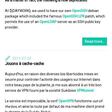
As a matter of fact, the following is now deprecated
At ${DAYWORK}, we used to have our own
OpenSSH
debian
package which included the famous
OpenSSH LPK
patch, which
permits the use of an
OpenLDAP
server as an SSH public key
provider.
Read more…
2011-07-24
Jouons à cache-cache
Aujourd’hui, en raison des diverses lois liberticides mises en
oeuvre pour controler l’activité des usagers sur Internet dans
notre beau pays de la plainte, je me suis abonné à un très bon
service de VPN fourni par la société Suédoise
VPNtunnel
.
Le service est impeccable, la conf
OpenVPN
fonctionne
out-of-
the-box
, et ainsi la route par defaut de ma machine client prend