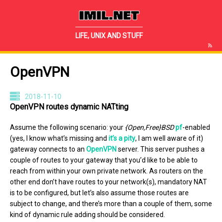
IMIL.NET
LIFE, UNIX AND STUFF
OpenVPN
2018-11-10
OpenVPN routes dynamic NATting
Assume the following scenario: your
{Open,Free}BSD
pf
-enabled
(yes, I know what’s missing and
it’s a pity
, I am well aware of it)
gateway connects to an
OpenVPN
server. This server pushes a
couple of routes to your gateway that you’d like to be able to
reach from within your own private network. As routers on the
other end don’t have routes to your network(s), mandatory NAT
is to be configured, but let’s also assume those routes are
subject to change, and there’s more than a couple of them, some
kind of dynamic rule adding should be considered.