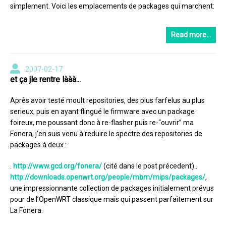
simplement. Voici les emplacements de packages qui marchent:
Read more…
2007-02-17
et ça jle rentre lààà...
Après avoir testé moult repositories, des plus farfelus au plus
serieux, puis en ayant flingué le firmware avec un package
foireux, me poussant donc à re-flasher puis re-“ouvrir” ma
Fonera, j’en suis venu à reduire le spectre des repositories de
packages à deux :
.
http://www.gcd.org/fonera/
(cité dans le post précedent) .
http://downloads.openwrt.org/people/mbm/mips/packages/
,
une impressionnante collection de packages initialement prévus
pour de l’OpenWRT classique mais qui passent parfaitement sur
La Fonera.