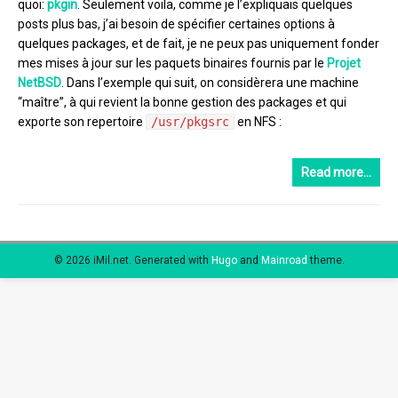
quoi:
pkgin
. Seulement voila, comme je l’expliquais quelques
posts plus bas, j’ai besoin de spécifier certaines options à
quelques packages, et de fait, je ne peux pas uniquement fonder
mes mises à jour sur les paquets binaires fournis par le
Projet
NetBSD
. Dans l’exemple qui suit, on considèrera une machine
“maître”, à qui revient la bonne gestion des packages et qui
exporte son repertoire
/usr/pkgsrc
en NFS :
Read more…
© 2026 iMil.net.
Generated with
Hugo
and
Mainroad
theme.