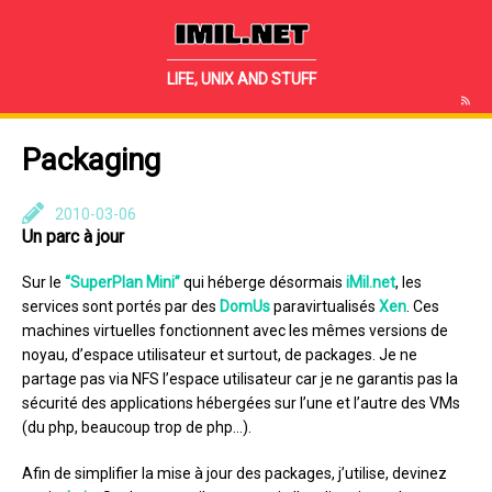
IMIL.NET
LIFE, UNIX AND STUFF
Packaging
2010-03-06
Un parc à jour
Sur le
“SuperPlan Mini”
qui héberge désormais
iMil.net
, les
services sont portés par des
DomUs
paravirtualisés
Xen
. Ces
machines virtuelles fonctionnent avec les mêmes versions de
noyau, d’espace utilisateur et surtout, de packages. Je ne
partage pas via NFS l’espace utilisateur car je ne garantis pas la
sécurité des applications hébergées sur l’une et l’autre des VMs
(du php, beaucoup trop de php…).
Afin de simplifier la mise à jour des packages, j’utilise, devinez