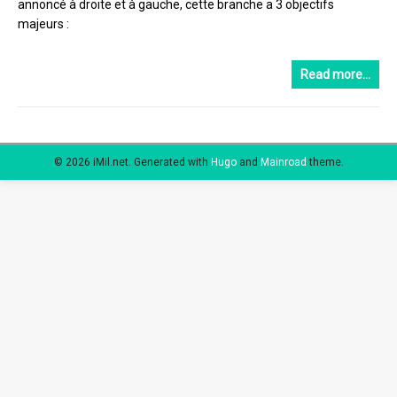
annoncé à droite et à gauche, cette branche a 3 objectifs
majeurs :
Read more…
© 2026 iMil.net.
Generated with
Hugo
and
Mainroad
theme.