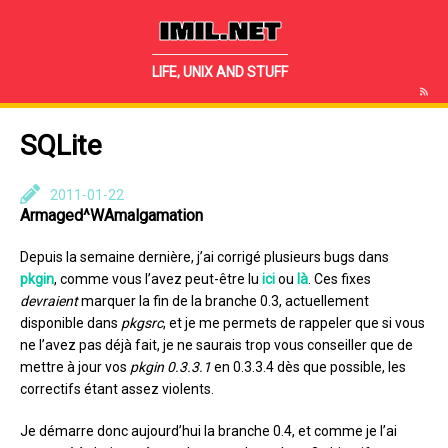
IMIL.NET
LIFE, UNIX AND STUFF
SQLite
2011-01-22
Armaged^WAmalgamation
Depuis la semaine dernière, j’ai corrigé plusieurs bugs dans
pkgin
, comme vous l’avez peut-être lu
ici
ou
là
. Ces fixes
devraient
marquer la fin de la branche 0.3, actuellement
disponible dans
pkgsrc
, et je me permets de rappeler que si vous
ne l’avez pas déjà fait, je ne saurais trop vous conseiller que de
mettre à jour vos
pkgin 0.3.3.1
en 0.3.3.4 dès que possible, les
correctifs étant assez violents.
Je démarre donc aujourd’hui la branche 0.4, et comme je l’ai