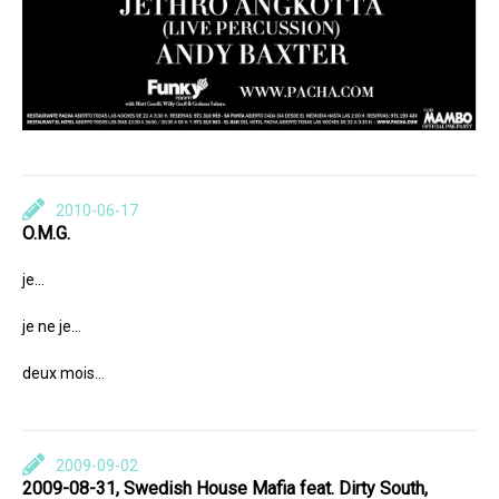
2010-06-17
O.M.G.
je…
je ne je…
deux mois…
2009-09-02
2009-08-31, Swedish House Mafia feat. Dirty South,