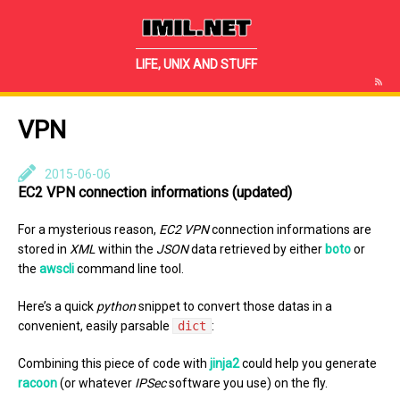
IMIL.NET
LIFE, UNIX AND STUFF
VPN
2015-06-06
EC2 VPN connection informations (updated)
For a mysterious reason,
EC2 VPN
connection informations are
stored in
XML
within the
JSON
data retrieved by either
boto
or
the
awscli
command line tool.
Here’s a quick
python
snippet to convert those datas in a
convenient, easily parsable
dict
:
Combining this piece of code with
jinja2
could help you generate
racoon
(or whatever
IPSec
software you use) on the fly.