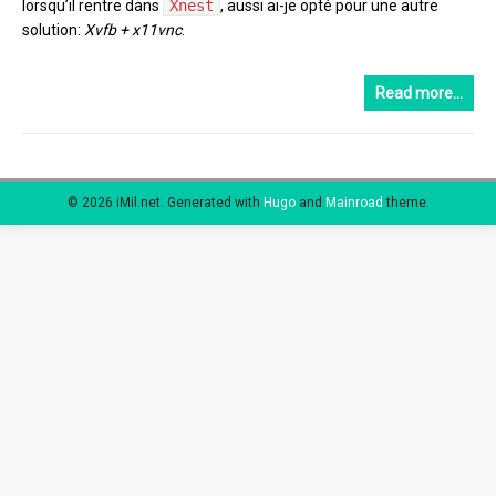
lorsqu’il rentre dans
Xnest
, aussi ai-je opté pour une autre
solution:
Xvfb + x11vnc
.
Read more…
© 2026 iMil.net.
Generated with
Hugo
and
Mainroad
theme.