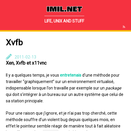
IMIL.NET
LIFE, UNIX AND STUFF
Xvfb
2011-02-13
Xen, Xvfb et x11vnc
Il y a quelques temps, je vous
entretenais
d’une méthode pour
travailler “graphiquement” sur un environnement virtualisé,
indispensable lorsque l’on travaille par exemple sur un
package
qui doit s’intégrer à un bureau sur un autre système que celui de
sa station principale.
Pour une raison que j’ignore, et je n’ai pas trop cherché, cette
méthode souffre d’un violent bug depuis quelques mois, en
effet le pointeur semble réagir de manière tout à fait aléatoire