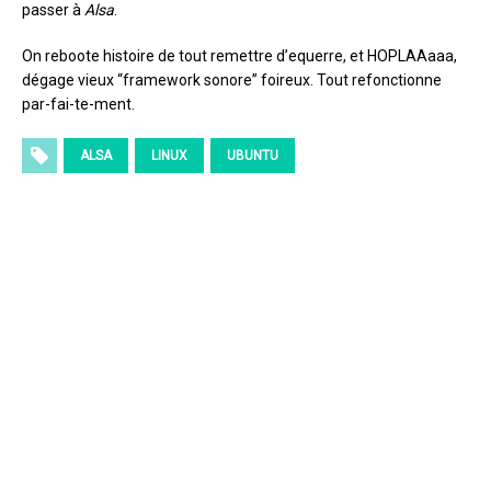
passer à
Alsa
.
On reboote histoire de tout remettre d’equerre, et HOPLAAaaa,
dégage vieux “framework sonore” foireux. Tout refonctionne
par-fai-te-ment.
ALSA
LINUX
UBUNTU