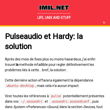
IMIL.NET
LIFE, UNIX AND STUFF
Pulseaudio et Hardy: la
solution
Après des mois de fixes plus ou moins hasardeux, j’ai enfin
trouvé
la
methode infaillible pour regler définitivement les
problèmes liés à cette… bref, la solution :
Cette dernière action effacera également la dépendance
ubuntu-desktop
, mais cela n’a aucun impact.
Virer toutes les références à
pulse
potentiellement présentes
dans vos
~/.asoundrc
et
.asoundrc.asoundconf
, puis
dans
System->Preferences->Sound
, dans la section
Devices
, tout