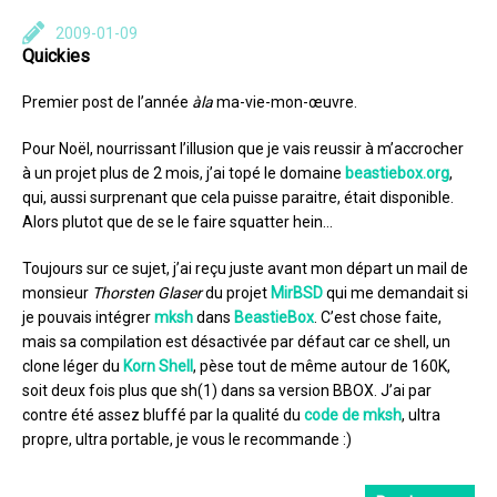
2009-01-09
Quickies
Premier post de l’année
àla
ma-vie-mon-œuvre.
Pour Noël, nourrissant l’illusion que je vais reussir à m’accrocher
à un projet plus de 2 mois, j’ai topé le domaine
beastiebox.org
,
qui, aussi surprenant que cela puisse paraitre, était disponible.
Alors plutot que de se le faire squatter hein…
Toujours sur ce sujet, j’ai reçu juste avant mon départ un mail de
monsieur
Thorsten Glaser
du projet
MirBSD
qui me demandait si
je pouvais intégrer
mksh
dans
BeastieBox
. C’est chose faite,
mais sa compilation est désactivée par défaut car ce shell, un
clone léger du
Korn Shell
, pèse tout de même autour de 160K,
soit deux fois plus que sh(1) dans sa version BBOX. J’ai par
contre été assez bluffé par la qualité du
code de mksh
, ultra
propre, ultra portable, je vous le recommande :)