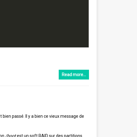
Read more…
tôt bien passé. Il y a bien ce vieux message de
mon
/boot
est un soft RAID sur des partitions