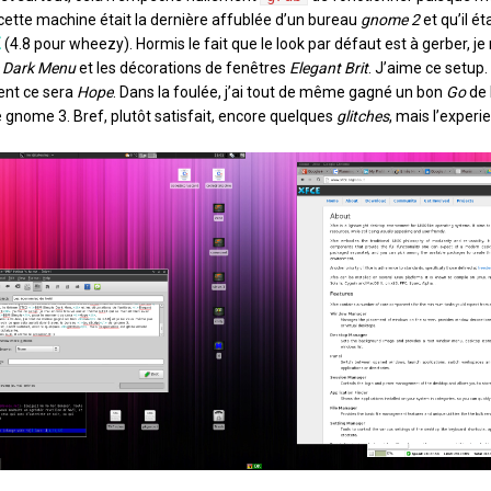
ette machine était la dernière affublée d’un bureau
gnome 2
et qu’il é
E
(4.8 pour wheezy). Hormis le fait que le look par défaut est à gerber,
 Dark Menu
et les décorations de fenêtres
Elegant Brit
. J’aime ce setup
ent ce sera
Hope
. Dans la foulée, j’ai tout de même gagné un bon
Go
de 
 gnome 3. Bref, plutôt satisfait, encore quelques
glitches
, mais l’experi