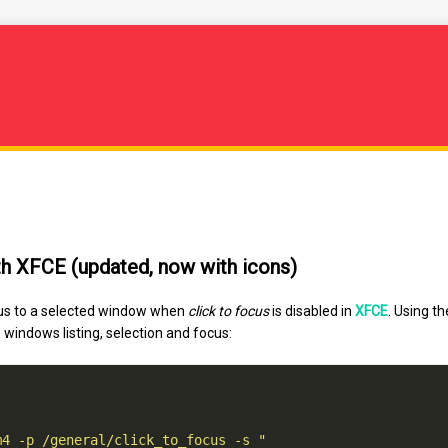
h XFCE (updated, now with icons)
us to a selected window when
click to focus
is disabled in
XFCE
. Using t
 windows listing, selection and focus:
m4 -p /general/click_to_focus -s "