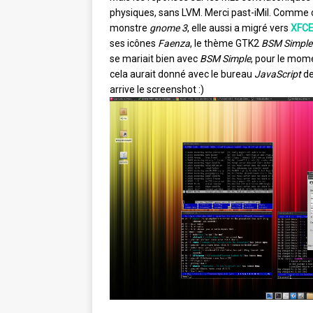
physiques, sans LVM. Merci past-iMil. Comme c
monstre
gnome 3
, elle aussi a migré vers
XFC
ses icônes
Faenza
, le thème GTK2
BSM Simple
se mariait bien avec
BSM Simple
, pour le mom
cela aurait donné avec le bureau
JavaScript
de
arrive le screenshot :)