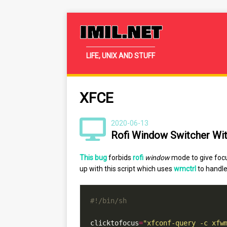
IMIL.NET
LIFE, UNIX AND STUFF
XFCE
2020-06-13
Rofi Window Switcher Wit
This bug
forbids
rofi
window
mode to give foc
up with this script which uses
wmctrl
to handle
clicktofocus
=
"xfconf-query -c xfw