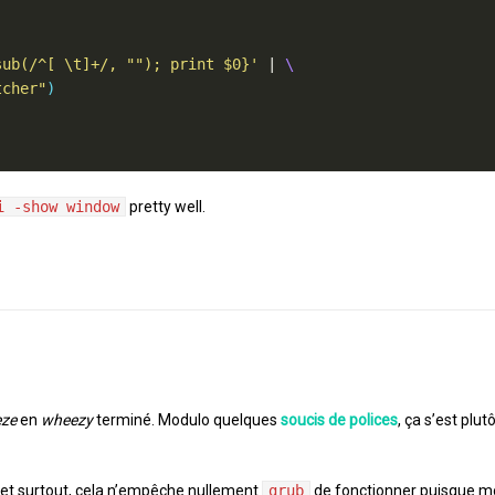
sub(/^[ \t]+/, ""); print $0}'
 | 
tcher"
)
i -show window
pretty well.
eze
en
wheezy
terminé. Modulo quelques
soucis de polices
, ça s’est plu
 et surtout, cela n’empêche nullement
grub
de fonctionner puisque 