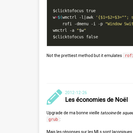
w
=
$(
wmctrl -l|awk 
'{$1=$2=$3=""; 
	rofi -dmenu -i -p 
"Window Swi
wmctrl -a 
"
$w
"
Not the prettiest method but it emulates
rof
2012-12-26
Les économies de Noël
Upgrade de ma bonne vieille
tatooine
de
sque
grub
:
Mais les réponses sur les MLs sont laconiques