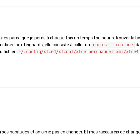
outes parce que je perds à chaque fois un temps fou pour retrouver la bo
estinée aux feignants, elle consiste à coller un
compiz --replace
da
du fichier
~/.config/xfce4/xfconf/xfce-perchannel-xml/xfce4
on a ses habitudes et on aime pas en changer. Et mes raccourcis de cha