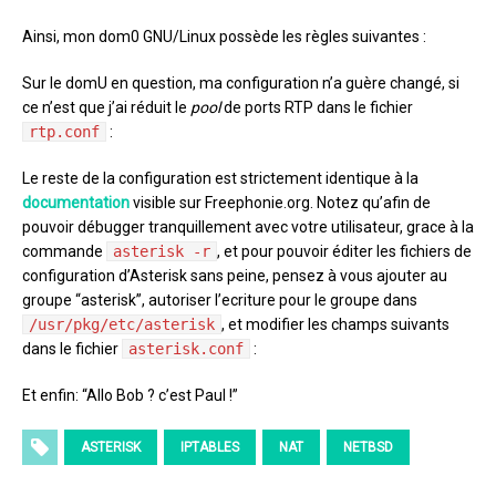
Ainsi, mon dom0 GNU/Linux possède les règles suivantes :
Sur le domU en question, ma configuration n’a guère changé, si
ce n’est que j’ai réduit le
pool
de ports RTP dans le fichier
rtp.conf
:
Le reste de la configuration est strictement identique à la
documentation
visible sur Freephonie.org. Notez qu’afin de
pouvoir débugger tranquillement avec votre utilisateur, grace à la
commande
asterisk -r
, et pour pouvoir éditer les fichiers de
configuration d’Asterisk sans peine, pensez à vous ajouter au
groupe “asterisk”, autoriser l’ecriture pour le groupe dans
/usr/pkg/etc/asterisk
, et modifier les champs suivants
dans le fichier
asterisk.conf
:
Et enfin: “Allo Bob ? c’est Paul !”
ASTERISK
IPTABLES
NAT
NETBSD